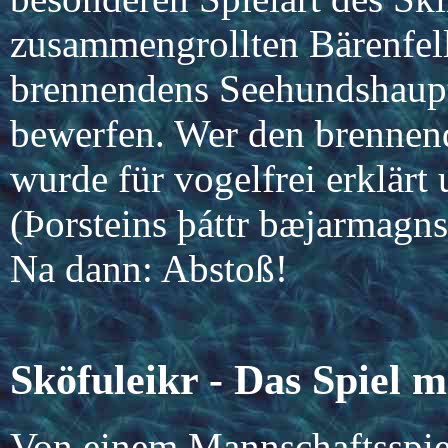
zusammengrollten Bärenfell
brennendens Seehundshaupt 
bewerfen. Wer den brennend
wurde für vogelfrei erklärt
(Þorsteins þáttr bæjarmagns
Na dann: Abstoß!
Sköfuleikr - Das Spiel 
Von einem Mannschaftsspie