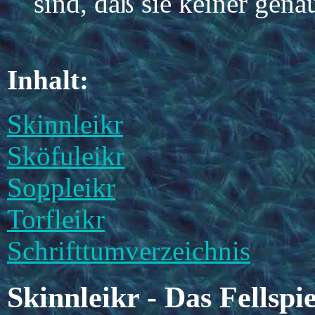
sind, daß sie keiner gen
Inhalt:
Skinnleikr
Sköfuleikr
Soppleikr
Torfleikr
Schrifttumverzeichnis
Skinnleikr - Das Fellspie